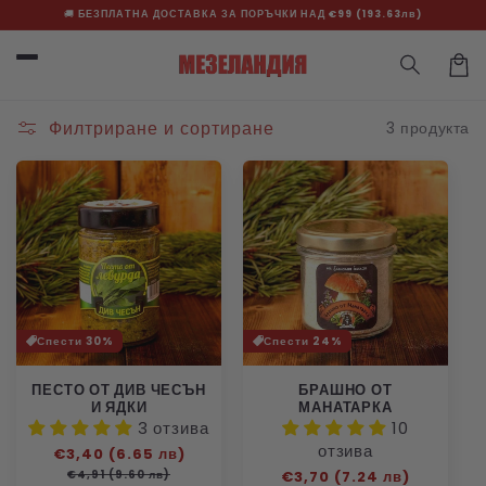
Премини към
🚚
БЕЗПЛАТНА ДОСТАВКА ЗА ПОРЪЧКИ НАД €99 (193.63лв)
съдържанието
Кошн
Филтриране и сортиране
3 продукта
Спести 30%
Спести 24%
ПЕСТО ОТ ДИВ ЧЕСЪН
БРАШНО ОТ
И ЯДКИ
МАНАТАРКА
3 отзива
10
отзива
Редовна
€3,40 (6.65 лв)
Цена
цена
на
€4,91 (9.60 лв)
Редовна
€3,70 (7.24 лв)
Цена